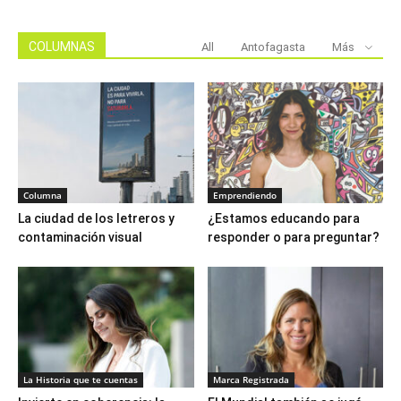
COLUMNAS
All
Antofagasta
Más
Columna
Emprendiendo
La ciudad de los letreros y
¿Estamos educando para
contaminación visual
responder o para preguntar?
La Historia que te cuentas
Marca Registrada