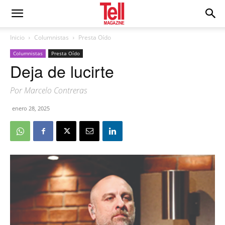
Inicio
Columnistas
Presta Oído
Columnistas
Presta Oído
Deja de lucirte
Por Marcelo Contreras
enero 28, 2025