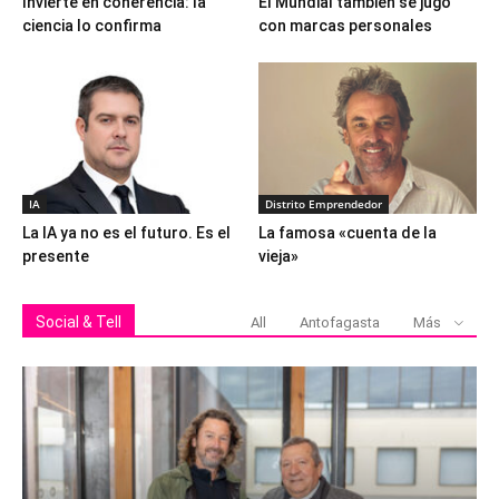
Invierte en coherencia: la
El Mundial también se jugó
ciencia lo confirma
con marcas personales
IA
Distrito Emprendedor
La IA ya no es el futuro. Es el
La famosa «cuenta de la
presente
vieja»
Social & Tell
All
Antofagasta
Más