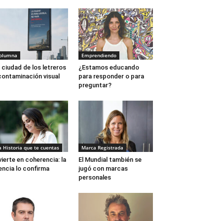
olumna
Emprendiendo
 ciudad de los letreros
¿Estamos educando
contaminación visual
para responder o para
preguntar?
a Historia que te cuentas
Marca Registrada
vierte en coherencia: la
El Mundial también se
encia lo confirma
jugó con marcas
personales