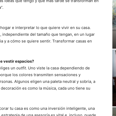
las ideas que tengo y que más tarde se transforman en
”.
hogar e interpretar lo que quiere vivir en su casa.
s, independiente del tamaño que tengan, en un lugar
ia y a cómo se quiere sentir. Transformar casas en
de vestir espacios?
eliges un
outfit
. Uno viste la casa dependiendo de
 porque los colores transmiten sensaciones y
rsonas. Algunos eligen una paleta neutral y sobria, a
a decoración es como la música, cada uno tiene su
orar tu casa es como una inversión inteligente, una
estrategia de una asesoría es vital e, incluso, puede