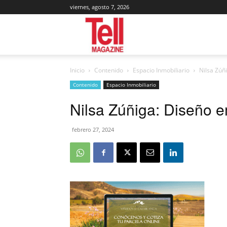
viernes, agosto 7, 2026
Tell
Inicio
Contenido
Espacio Inmobiliario
Nilsa Zúñ
Magazine
Contenido
Espacio Inmobiliario
Nilsa Zúñiga: Diseño 
febrero 27, 2024