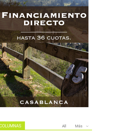
COLUMNAS
All
Más