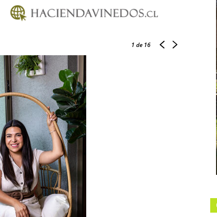
1
de 16