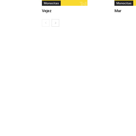
Monocitas
Monocitas
Vejez
Mar