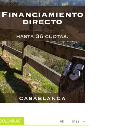
COLUMNAS
All
Más