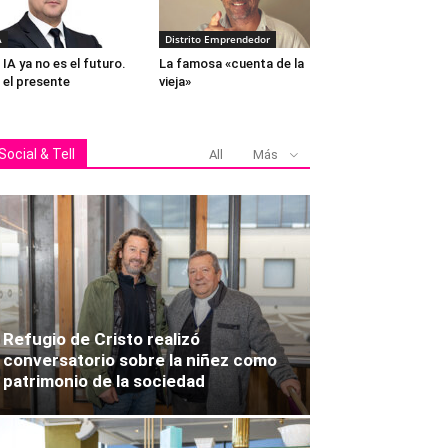
A
Distrito Emprendedor
 IA ya no es el futuro.
La famosa «cuenta de la
 el presente
vieja»
Social & Tell
All
Más
Refugio de Cristo realizó
conversatorio sobre la niñez como
patrimonio de la sociedad