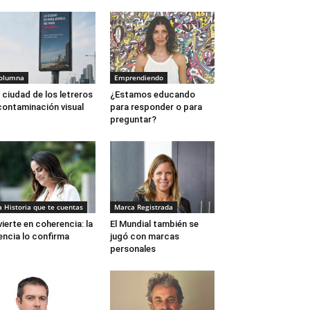
olumna
Emprendiendo
 ciudad de los letreros
¿Estamos educando
contaminación visual
para responder o para
preguntar?
a Historia que te cuentas
Marca Registrada
vierte en coherencia: la
El Mundial también se
encia lo confirma
jugó con marcas
personales