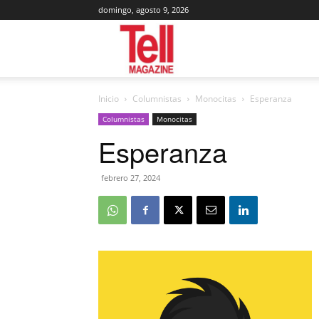
domingo, agosto 9, 2026
Tell
Inicio
Columnistas
Monocitas
Esperanza
Magazine
Columnistas
Monocitas
Esperanza
febrero 27, 2024