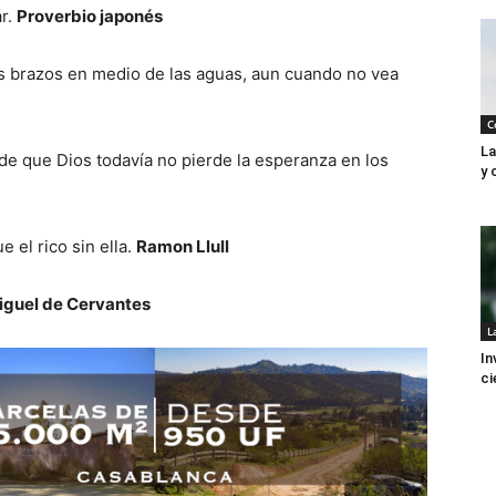
ar.
Proverbio japonés
s brazos en medio de las aguas, aun cuando no vea
C
La
 de que Dios todavía no pierde la esperanza en los
y 
 el rico sin ella.
Ramon Llull
iguel de Cervantes
L
In
ci