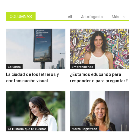
COLUMNAS
All
Antofagasta
Más
Columna
Emprendiendo
La ciudad de los letreros y
¿Estamos educando para
contaminación visual
responder o para preguntar?
La Historia que te cuentas
Marca Registrada