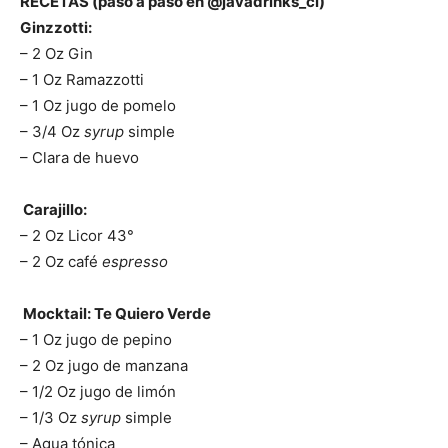
RECETAS (paso a paso en @javadrinks_cl)
Ginzzotti:
– 2 Oz Gin
– ⁠1 Oz Ramazzotti
– ⁠1 Oz jugo de pomelo
– ⁠3/4 Oz
syrup
simple
– ⁠Clara de huevo
Carajillo:
– 2 Oz Licor 43°
– ⁠2 Oz café
espresso
Mocktail: Te Quiero Verde
– 1 Oz jugo de pepino
– ⁠2 Oz jugo de manzana
– ⁠1/2 Oz jugo de limón
– ⁠1/3 Oz
syrup
simple
– ⁠Agua tónica