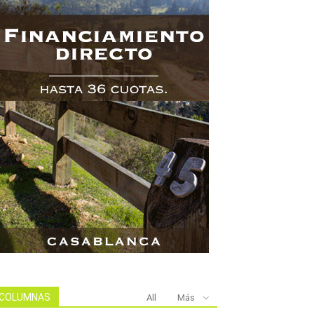
COLUMNAS
All
Más