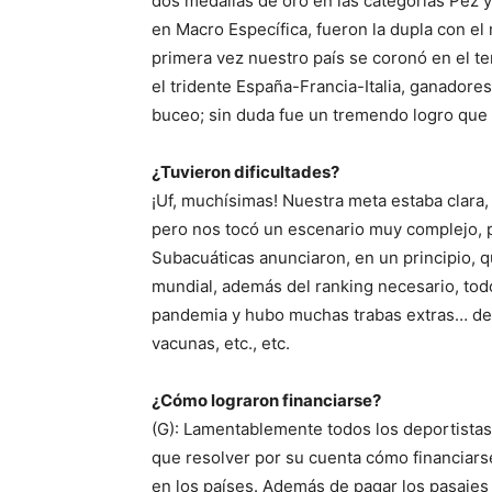
dos medallas de oro en las categorías Pez 
en Macro Específica, fueron la dupla con el
primera vez nuestro país se coronó en el 
el tridente España-Francia-Italia, ganadores 
buceo; sin duda fue un tremendo logro que n
¿Tuvieron dificultades?
¡Uf, muchísimas! Nuestra meta estaba clara
pero nos tocó un escenario muy complejo, 
Subacuáticas anunciaron, en un principio, q
mundial, además del ranking necesario, todo
pandemia y hubo muchas trabas extras… des
vacunas, etc., etc.
¿Cómo lograron financiarse?
(G): Lamentablemente todos los deportistas 
que resolver por su cuenta cómo financiars
en los países. Además de pagar los pasajes