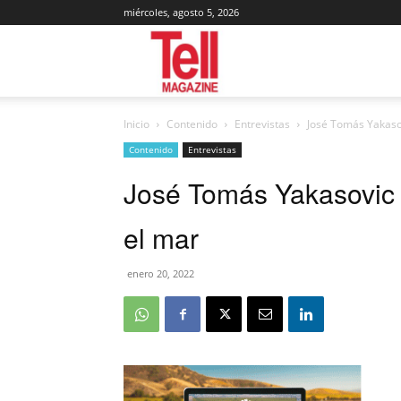
miércoles, agosto 5, 2026
Tell
Inicio
Contenido
Entrevistas
José Tomás Yakasov
Magazine
Contenido
Entrevistas
José Tomás Yakasovic 
el mar
enero 20, 2022