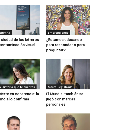
olumna
Emprendiendo
 ciudad de los letreros
¿Estamos educando
contaminación visual
para responder o para
preguntar?
a Historia que te cuentas
Marca Registrada
vierte en coherencia: la
El Mundial también se
encia lo confirma
jugó con marcas
personales