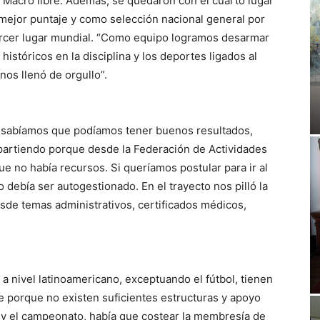
y Macro libre. Además, se quedaron con el cuarto lugar
 mejor puntaje y como selección nacional general por
tercer lugar mundial. “Como equipo logramos desarmar
históricos en la disciplina y los deportes ligados al
os llenó de orgullo”.
, sabíamos que podíamos tener buenos resultados,
partiendo porque desde la Federación de Actividades
ue no había recursos. Si queríamos postular para ir al
 debía ser autogestionado. En el trayecto nos pilló la
de temas administrativos, certificados médicos,
a nivel latinoamericano, exceptuando el fútbol, tienen
e porque no existen suficientes estructuras y apoyo
 y el campeonato, había que costear la membresía de