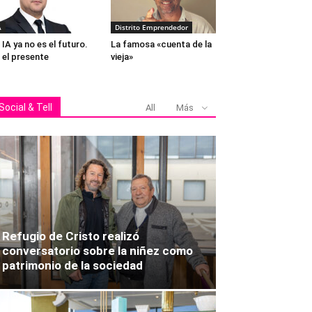
A
Distrito Emprendedor
 IA ya no es el futuro.
La famosa «cuenta de la
 el presente
vieja»
Social & Tell
All
Más
Refugio de Cristo realizó
conversatorio sobre la niñez como
patrimonio de la sociedad