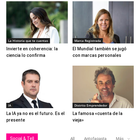
La Historia que te cuentas
Marca Registrada
Invierte en coherencia: la
El Mundial también se jugó
ciencia lo confirma
con marcas personales
IA
Distrito Emprendedor
La IA ya no es el futuro. Es el
La famosa «cuenta de la
presente
vieja»
Social & Tell
All
Antofagasta
Más