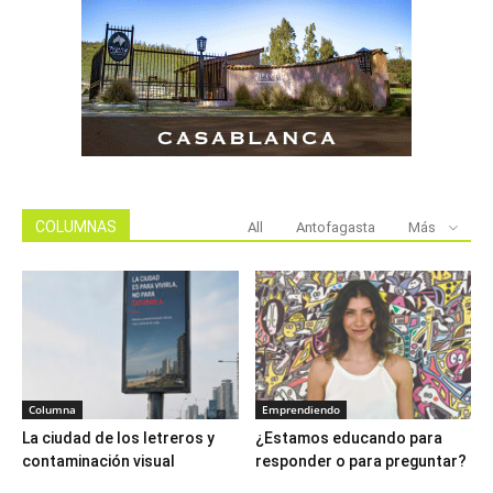
COLUMNAS
All
Antofagasta
Más
Columna
Emprendiendo
La ciudad de los letreros y
¿Estamos educando para
contaminación visual
responder o para preguntar?