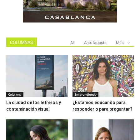
COLUMNAS
All
Antofagasta
Más
Columna
Emprendiendo
La ciudad de los letreros y
¿Estamos educando para
contaminación visual
responder o para preguntar?