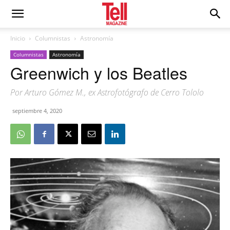
Inicio
Columnistas
Astronomía
Columnistas
Astronomía
Greenwich y los Beatles
Por Arturo Gómez M., ex Astrofotógrafo de Cerro Tololo
septiembre 4, 2020