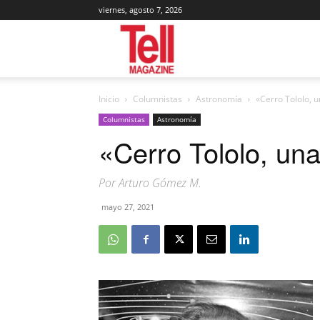
viernes, agosto 7, 2026
Tell
Inicio
Columnistas
Astronomía
«Cerro Tololo, 
Magazine
Columnistas
Astronomía
«Cerro Tololo, un
Por Arturo Gómez M.
mayo 27, 2021