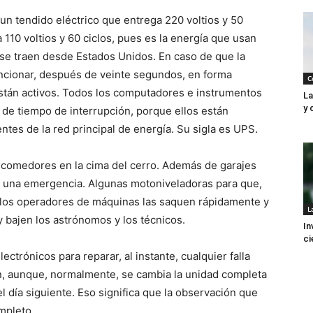
 un tendido eléctrico que entrega 220 voltios y 50
 110 voltios y 60 ciclos, pues es la energía que usan
 se traen desde Estados Unidos. En caso de que la
funcionar, después de veinte segundos, en forma
C
stán activos. Todos los computadores e instrumentos
La
y 
de tiempo de interrupción, porque ellos están
ntes de la red principal de energía. Su sigla es UPS.
y comedores en la cima del cerro. Además de garajes
y una emergencia. Algunas motoniveladoras para que,
, los operadores de máquinas las saquen rápidamente y
L
 bajen los astrónomos y los técnicos.
In
ci
trónicos para reparar, al instante, cualquier falla
n, aunque, normalmente, se cambia la unidad completa
el día siguiente. Eso significa que la observación que
mpleto.