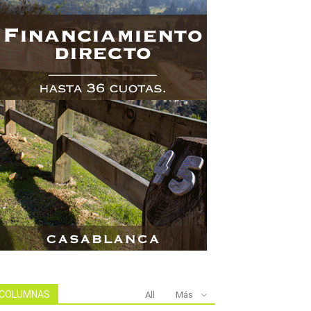
COLUMNAS
All
Más