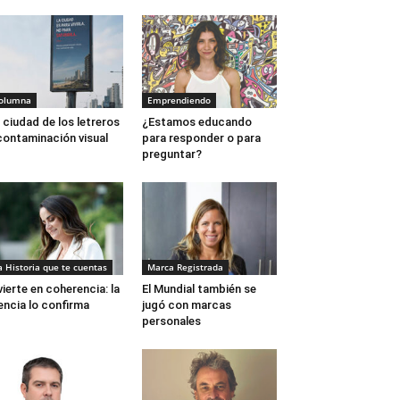
olumna
Emprendiendo
 ciudad de los letreros
¿Estamos educando
contaminación visual
para responder o para
preguntar?
a Historia que te cuentas
Marca Registrada
vierte en coherencia: la
El Mundial también se
encia lo confirma
jugó con marcas
personales