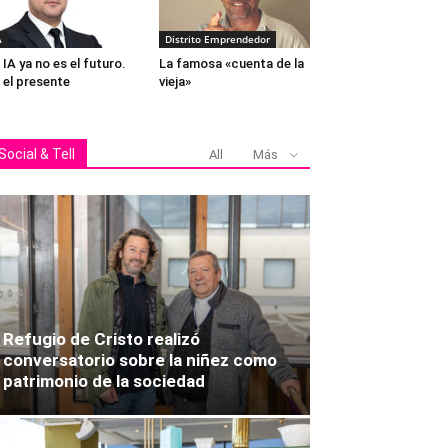
A
Distrito Emprendedor
 IA ya no es el futuro.
La famosa «cuenta de la
 el presente
vieja»
Social & Tell
All
Más
Refugio de Cristo realizó
conversatorio sobre la niñez como
patrimonio de la sociedad