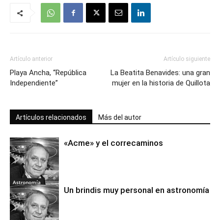
Artículo anterior
Artículo siguiente
Playa Ancha, “República
La Beatita Benavides: una gran
Independiente”
mujer en la historia de Quillota
Artículos relacionados
Más del autor
«Acme» y el correcaminos
Astronomía
Un brindis muy personal en astronomía