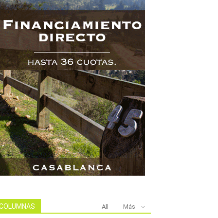
COLUMNAS
All
Más