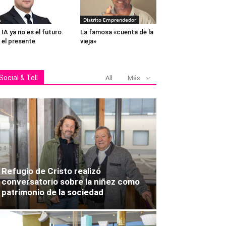
A
Distrito Emprendedor
 IA ya no es el futuro.
La famosa «cuenta de la
 el presente
vieja»
Social & Tell
All
Más
Refugio de Cristo realizó
conversatorio sobre la niñez como
patrimonio de la sociedad