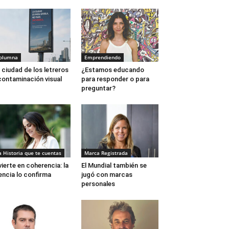
olumna
Emprendiendo
 ciudad de los letreros
¿Estamos educando
contaminación visual
para responder o para
preguntar?
a Historia que te cuentas
Marca Registrada
vierte en coherencia: la
El Mundial también se
encia lo confirma
jugó con marcas
personales