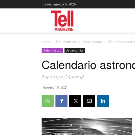
jueves, agosto 6, 2026
Tell
Inicio
Columnistas
Astronomía
Calendario ast
Magazine
Columnistas
Astronomía
Calendario astro
Por Arturo Gómez M.
febrero 10, 2021