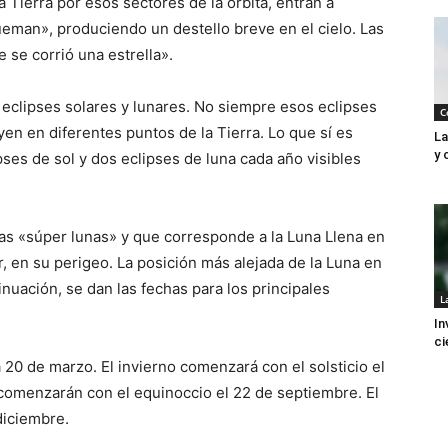
a Tierra por esos sectores de la órbita, entran a
ueman», produciendo un destello breve en el cielo. Las
se corrió una estrella».
 eclipses solares y lunares. No siempre esos eclipses
C
yen en diferentes puntos de la Tierra. Lo que sí es
La
y 
ses de sol y dos eclipses de luna cada año visibles
as «súper lunas» y que corresponde a la Luna Llena en
r, en su perigeo. La posición más alejada de la Luna en
inuación, se dan las fechas para los principales
L
In
ci
 20 de marzo. El invierno comenzará con el solsticio el
s comenzarán con el equinoccio el 22 de septiembre. El
diciembre.