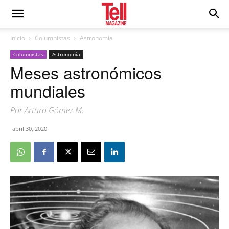
Inicio
Columnistas
Astronomía
Columnistas
Astronomía
Meses astronómicos
mundiales
Por Arturo Gómez M.
abril 30, 2020