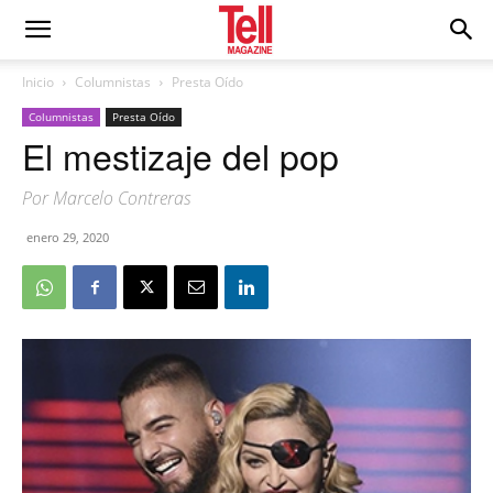
Inicio
Columnistas
Presta Oído
Columnistas
Presta Oído
El mestizaje del pop
Por Marcelo Contreras
enero 29, 2020