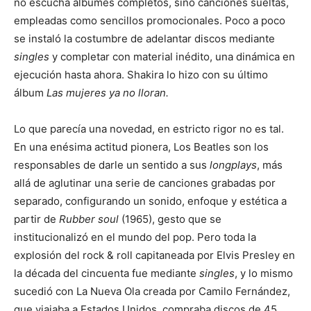
no escucha álbumes completos, sino canciones sueltas,
empleadas como sencillos promocionales. Poco a poco
se instaló la costumbre de adelantar discos mediante
singles
y completar con material inédito, una dinámica en
ejecución hasta ahora. Shakira lo hizo con su último
álbum
Las mujeres ya no lloran.
Lo que parecía una novedad, en estricto rigor no es tal.
En una enésima actitud pionera, Los Beatles son los
responsables de darle un sentido a sus
longplays
, más
allá de aglutinar una serie de canciones grabadas por
separado, configurando un sonido, enfoque y estética a
partir de
Rubber soul
(1965), gesto que se
institucionalizó en el mundo del pop. Pero toda la
explosión del rock & roll capitaneada por Elvis Presley en
la década del cincuenta fue mediante
singles
, y lo mismo
sucedió con La Nueva Ola creada por Camilo Fernández,
que viajaba a Estados Unidos, compraba discos de 45