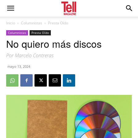
Inicio
Columnistas
Presta Oído
Columnistas
Presta Oído
No quiero más discos
Por Marcelo Contreras
mayo 13, 2024