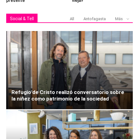
presente
vieja»
Social & Tell
All
Antofagasta
Más
Refugio de Cristo realizó conversatorio sobre
la niñez como patrimonio de la sociedad