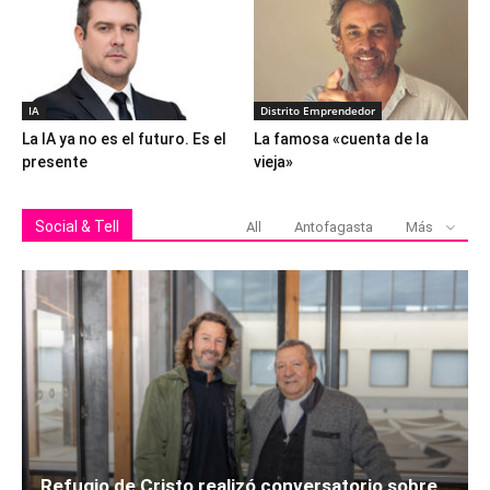
IA
Distrito Emprendedor
La IA ya no es el futuro. Es el
La famosa «cuenta de la
presente
vieja»
Social & Tell
All
Antofagasta
Más
Refugio de Cristo realizó conversatorio sobre