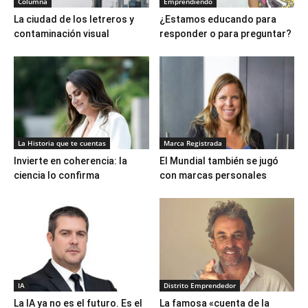
Columna
Emprendiendo
La ciudad de los letreros y
¿Estamos educando para
contaminación visual
responder o para preguntar?
La Historia que te cuentas
Marca Registrada
Invierte en coherencia: la
El Mundial también se jugó
ciencia lo confirma
con marcas personales
IA
Distrito Emprendedor
La IA ya no es el futuro. Es el
La famosa «cuenta de la