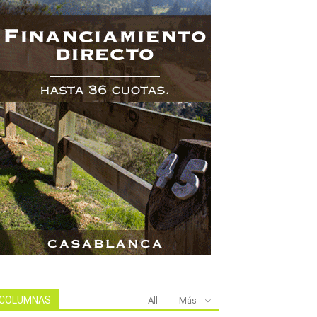
COLUMNAS
All
Más