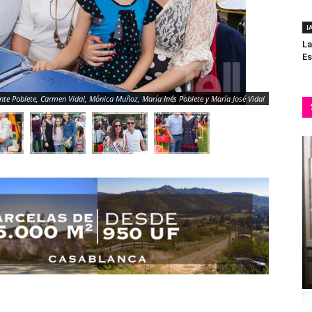
I
La
Es
ente Poblete, Carmen Vidal, Mónica Muñoz, María Inés Poblete y María José Vidal