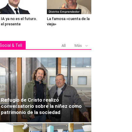
A
Distrito Emprendedor
 IA ya no es el futuro.
La famosa «cuenta de la
 el presente
vieja»
Fernanda Cattaneo, Florencia Contre
Social & Tell
All
Más
Refugio de Cristo realizó
conversatorio sobre la niñez como
patrimonio de la sociedad