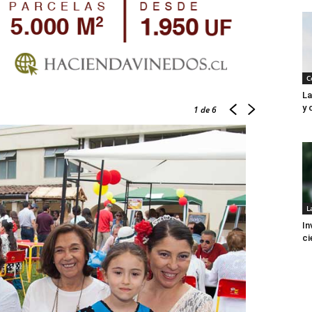
C
La
y 
1
de 6
L
In
ci