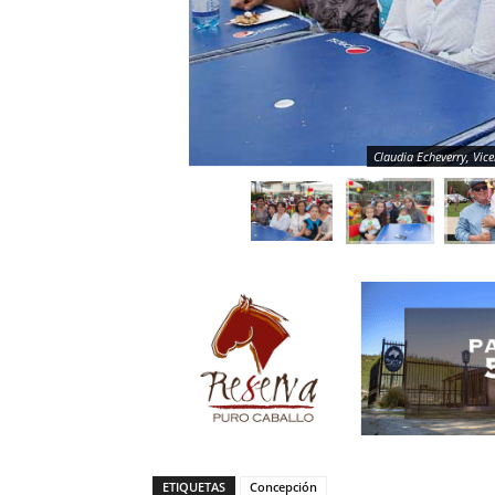
Claudia Echeverry, Vic
ETIQUETAS
Concepción