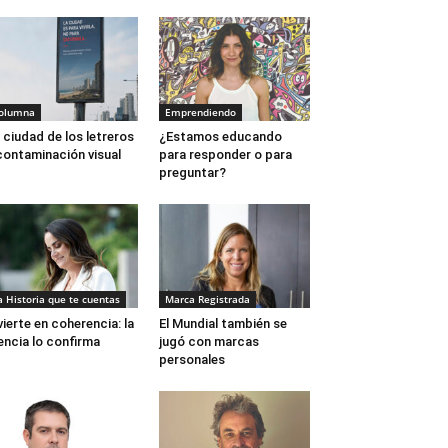
olumna
Emprendiendo
 ciudad de los letreros
¿Estamos educando
contaminación visual
para responder o para
preguntar?
a Historia que te cuentas
Marca Registrada
vierte en coherencia: la
El Mundial también se
encia lo confirma
jugó con marcas
personales