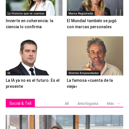
La Historia que te cuentas
Marca Registrada
Invierte en coherencia: la
El Mundial también se jugó
ciencia lo confirma
con marcas personales
IA
Distrito Emprendedor
La IA ya no es el futuro. Es el
La famosa «cuenta de la
presente
vieja»
Social & Tell
All
Antofagasta
Más