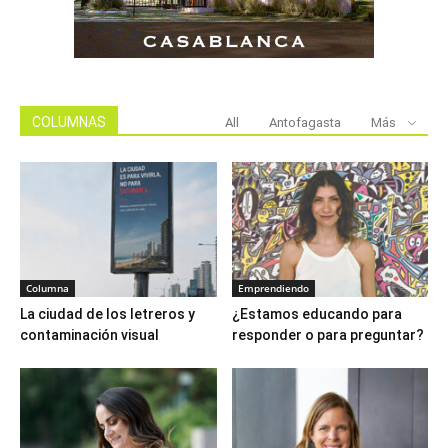
COLUMNAS
All
Antofagasta
Más
Columna
Emprendiendo
La ciudad de los letreros y
¿Estamos educando para
contaminación visual
responder o para preguntar?