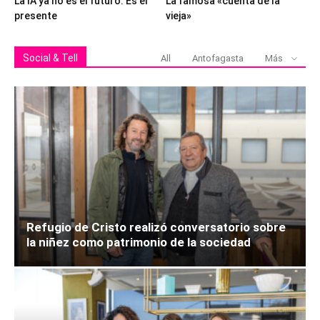
La IA ya no es el futuro. Es el
La famosa «cuenta de la
presente
vieja»
Social & Tell
All
Antofagasta
Más
Refugio de Cristo realizó conversatorio sobre
la niñez como patrimonio de la sociedad