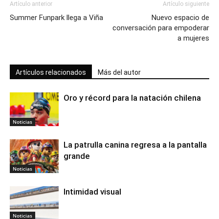
Artículo anterior
Artículo siguiente
Summer Funpark llega a Viña
Nuevo espacio de
conversación para empoderar
a mujeres
Artículos relacionados
Más del autor
Oro y récord para la natación chilena
Noticias
La patrulla canina regresa a la pantalla
grande
Noticias
Intimidad visual
Noticias