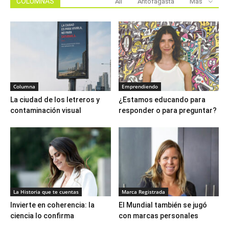
COLUMNAS
All
Antofagasta
Más
Columna
Emprendiendo
La ciudad de los letreros y
¿Estamos educando para
contaminación visual
responder o para preguntar?
La Historia que te cuentas
Marca Registrada
Invierte en coherencia: la
El Mundial también se jugó
ciencia lo confirma
con marcas personales