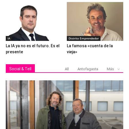
IA
Distrito Emprendedor
La IA ya no es el futuro. Es el
La famosa «cuenta de la
presente
vieja»
Social & Tell
All
Antofagasta
Más