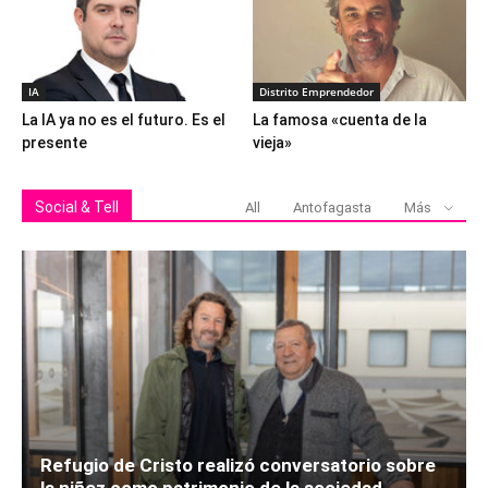
IA
Distrito Emprendedor
La IA ya no es el futuro. Es el
La famosa «cuenta de la
presente
vieja»
Social & Tell
All
Antofagasta
Más
Refugio de Cristo realizó conversatorio sobre
la niñez como patrimonio de la sociedad