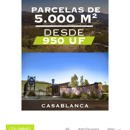
COLUMNAS
All
Antofagasta
Más