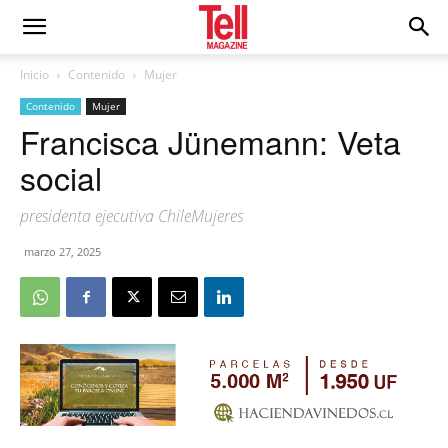
Inicio
Contenido
Mujer
Contenido
Mujer
Francisca Jünemann: Veta
social
presidenta ejecutiva ChileMujeres
marzo 27, 2025