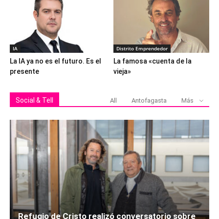
IA
Distrito Emprendedor
La IA ya no es el futuro. Es el
La famosa «cuenta de la
presente
vieja»
Social & Tell
All
Antofagasta
Más
Refugio de Cristo realizó conversatorio sobre