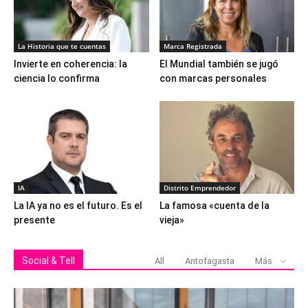
La Historia que te cuentas
Marca Registrada
Invierte en coherencia: la
El Mundial también se jugó
ciencia lo confirma
con marcas personales
IA
Distrito Emprendedor
La IA ya no es el futuro. Es el
La famosa «cuenta de la
presente
vieja»
Social & Tell
All
Antofagasta
Más