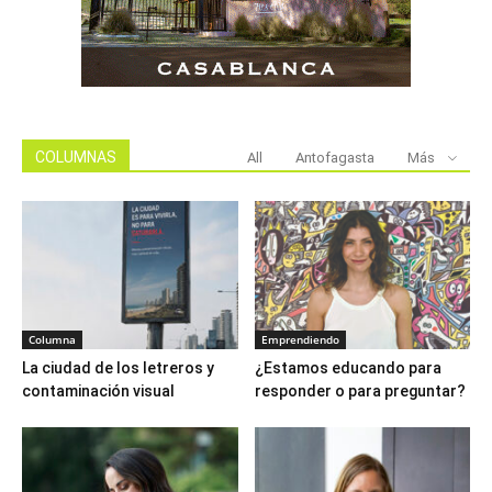
COLUMNAS
All
Antofagasta
Más
Columna
Emprendiendo
La ciudad de los letreros y
¿Estamos educando para
contaminación visual
responder o para preguntar?