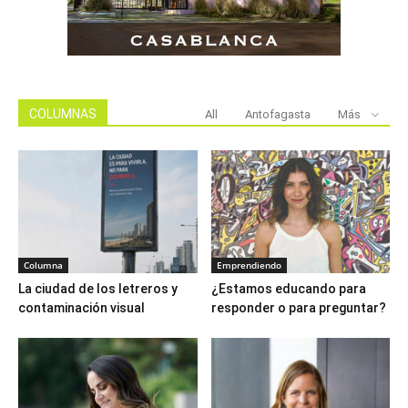
COLUMNAS
All
Antofagasta
Más
Columna
Emprendiendo
La ciudad de los letreros y
¿Estamos educando para
contaminación visual
responder o para preguntar?