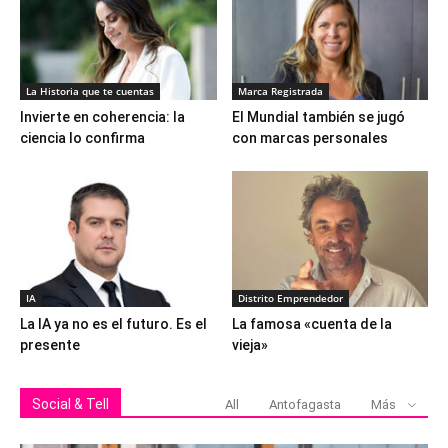
La Historia que te cuentas
Marca Registrada
Invierte en coherencia: la
El Mundial también se jugó
ciencia lo confirma
con marcas personales
IA
Distrito Emprendedor
La IA ya no es el futuro. Es el
La famosa «cuenta de la
presente
vieja»
Social & Tell
All
Antofagasta
Más