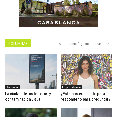
COLUMNAS
All
Antofagasta
Más
Columna
Emprendiendo
La ciudad de los letreros y
¿Estamos educando para
contaminación visual
responder o para preguntar?