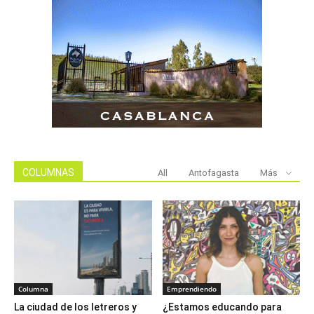
COLUMNAS
All
Antofagasta
Más
Columna
Emprendiendo
La ciudad de los letreros y
¿Estamos educando para