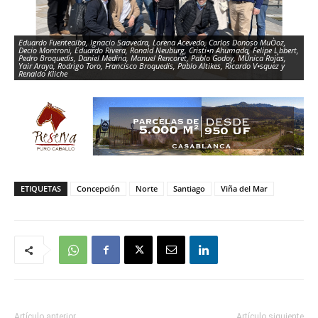
Eduardo Fuentealba, Ignacio Saavedra, Lorena Acevedo, Carlos Donoso MuÒoz,
Decio Montroni, Eduardo Rivera, Ronald Neuburg, Cristi•n Ahumada, Felipe L¸bbert,
Pedro Broquedis, Daniel Medina, Manuel Rencoret, Pablo Godoy, MÛnica Rojas,
Yair Araya, Rodrigo Toro, Francisco Broquedis, Pablo Altikes, Ricardo V•squez y
Renaldo Kliche
ETIQUETAS
Concepción
Norte
Santiago
Viña del Mar
Artículo anterior
Artículo siguiente