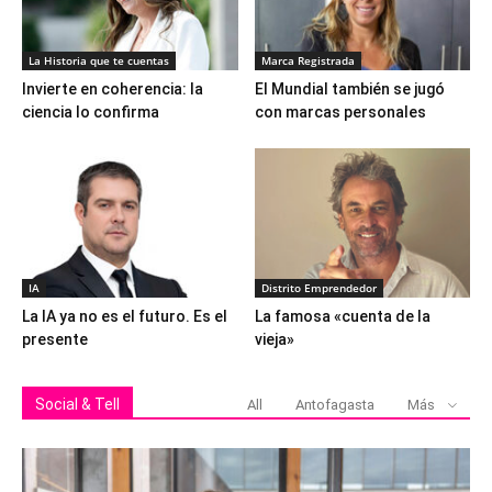
La Historia que te cuentas
Marca Registrada
Invierte en coherencia: la
El Mundial también se jugó
ciencia lo confirma
con marcas personales
IA
Distrito Emprendedor
La IA ya no es el futuro. Es el
La famosa «cuenta de la
presente
vieja»
Social & Tell
All
Antofagasta
Más