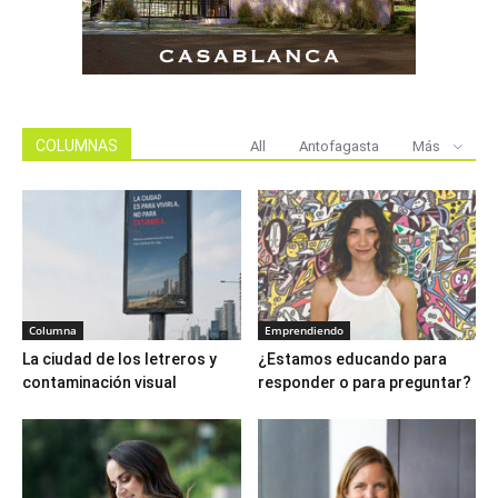
COLUMNAS
All
Antofagasta
Más
Columna
Emprendiendo
La ciudad de los letreros y
¿Estamos educando para
contaminación visual
responder o para preguntar?