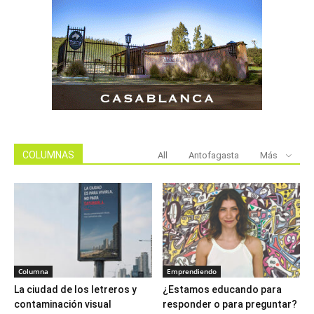
COLUMNAS
All
Antofagasta
Más
Columna
Emprendiendo
La ciudad de los letreros y
¿Estamos educando para
contaminación visual
responder o para preguntar?