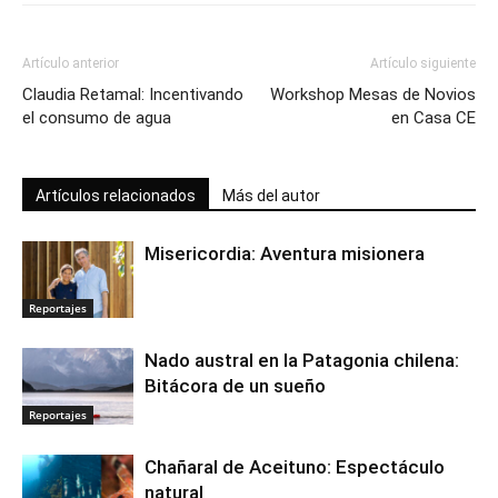
Artículo anterior
Artículo siguiente
Claudia Retamal: Incentivando
Workshop Mesas de Novios
el consumo de agua
en Casa CE
Artículos relacionados
Más del autor
Misericordia: Aventura misionera
Reportajes
Nado austral en la Patagonia chilena:
Bitácora de un sueño
Reportajes
Chañaral de Aceituno: Espectáculo
natural