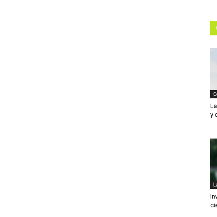
C
La
y 
L
In
ci