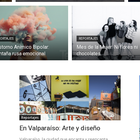
PORTAJES
REPORTAJES
storno Anímico Bipolar:
Mes de la Mujer: Ni flores ni
taña rusa emocional
chocolates
Reportajes
En Valparaíso: Arte y diseño
Valparaíso, la ciudad que encanta y reencanta,