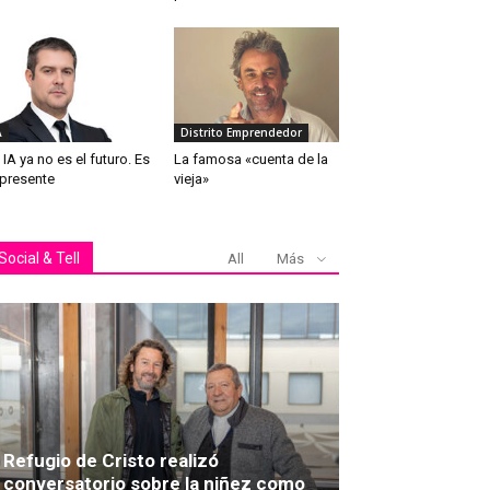
A
Distrito Emprendedor
 IA ya no es el futuro. Es
La famosa «cuenta de la
 presente
vieja»
Social & Tell
All
Más
Refugio de Cristo realizó
conversatorio sobre la niñez como