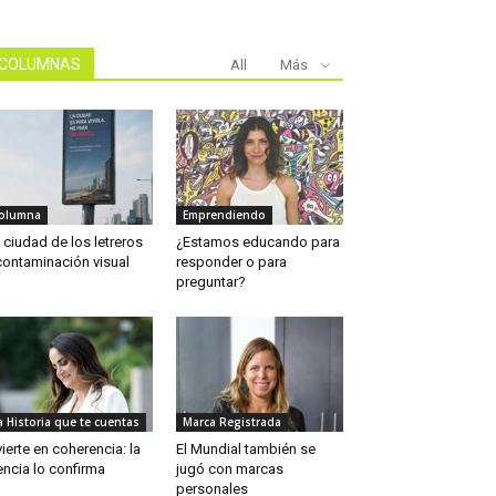
COLUMNAS
All
Más
olumna
Emprendiendo
 ciudad de los letreros
¿Estamos educando para
contaminación visual
responder o para
preguntar?
a Historia que te cuentas
Marca Registrada
vierte en coherencia: la
El Mundial también se
encia lo confirma
jugó con marcas
personales