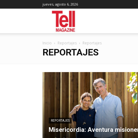
jueves, agosto 6, 2026
Tell
Inicio
Reportajes
Reportajes
Magazine
REPORTAJES
REPORTAJES
Misericordia: Aventura misione