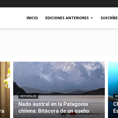
INICIO
EDICIONES ANTERIORES
SUSCRÍB
REPORTAJES
R
Nado austral en la Patagonia
C
ra
chilena: Bitácora de un sueño
E