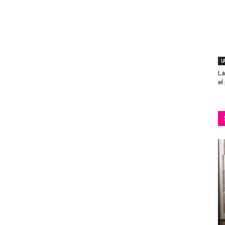
I
La
el