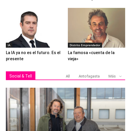
IA
Distrito Emprendedor
La IA ya no es el futuro. Es el
La famosa «cuenta de la
presente
vieja»
Social & Tell
All
Antofagasta
Más