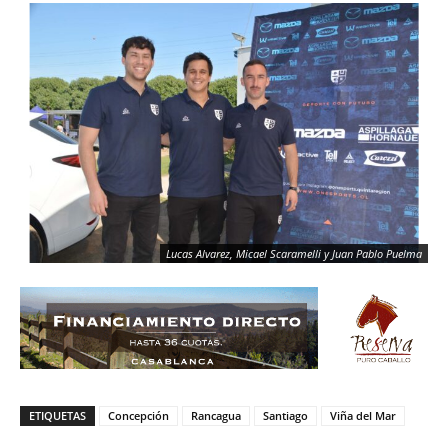
Lucas Alvarez, Micael Scaramelli y Juan Pablo Puelma
ETIQUETAS
Concepción
Rancagua
Santiago
Viña del Mar