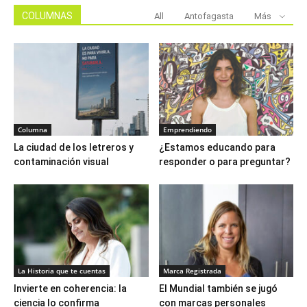
COLUMNAS
All
Antofagasta
Más
Columna
Emprendiendo
La ciudad de los letreros y
¿Estamos educando para
contaminación visual
responder o para preguntar?
La Historia que te cuentas
Marca Registrada
Invierte en coherencia: la
El Mundial también se jugó
ciencia lo confirma
con marcas personales