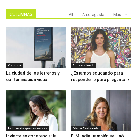
COLUMNAS
All
Antofagasta
Más
Columna
Emprendiendo
La ciudad de los letreros y
¿Estamos educando para
contaminación visual
responder o para preguntar?
La Historia que te cuentas
Marca Registrada
Invierte en coherencia: la
El Mundial también se jugó