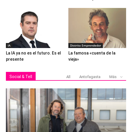
IA
Distrito Emprendedor
La IA ya no es el futuro. Es el
La famosa «cuenta de la
presente
vieja»
Social & Tell
All
Antofagasta
Más