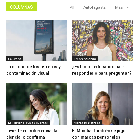
COLUMNAS
All
Antofagasta
Más
Columna
Emprendiendo
La ciudad de los letreros y
¿Estamos educando para
contaminación visual
responder o para preguntar?
La Historia que te cuentas
Marca Registrada
Invierte en coherencia: la
El Mundial también se jugó
ciencia lo confirma
con marcas personales