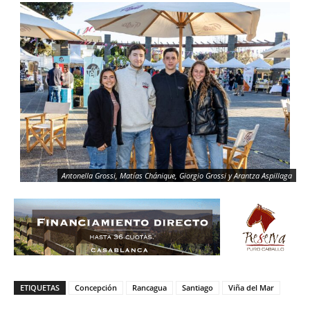
Antonella Grossi, Matías Chánique, Giorgio Grossi y Arantza Aspillaga
ETIQUETAS
Concepción
Rancagua
Santiago
Viña del Mar