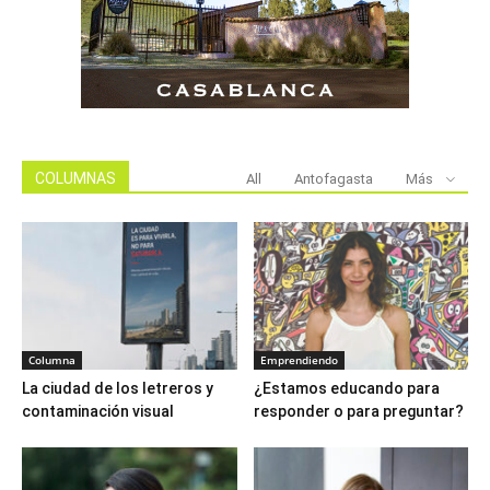
COLUMNAS
All
Antofagasta
Más
Columna
Emprendiendo
La ciudad de los letreros y
¿Estamos educando para
contaminación visual
responder o para preguntar?