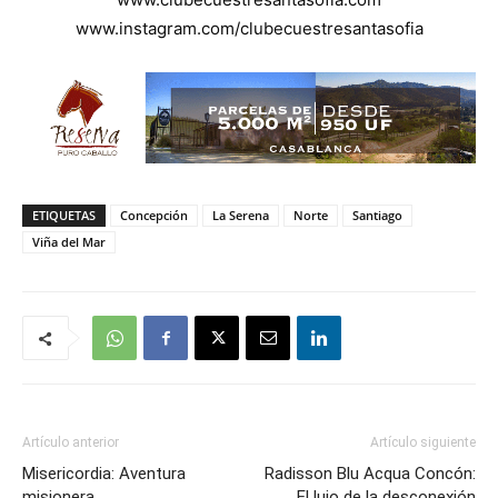
www.instagram.com/clubecuestresantasofia
ETIQUETAS
Concepción
La Serena
Norte
Santiago
Viña del Mar
Artículo anterior
Artículo siguiente
Misericordia: Aventura
Radisson Blu Acqua Concón:
misionera
El lujo de la desconexión