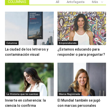
COLUMNAS
All
Antofagasta
Más
Columna
Emprendiendo
La ciudad de los letreros y
¿Estamos educando para
contaminación visual
responder o para preguntar?
La Historia que te cuentas
Marca Registrada
Invierte en coherencia: la
El Mundial también se jugó
ciencia lo confirma
con marcas personales