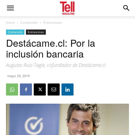
Inicio
Contenido
Entrevistas
Contenido
Entrevistas
Destácame.cl: Por la
inclusión bancaria
Augusto Ruiz-Tagle, cofundador de Destácame.cl
mayo 29, 2019