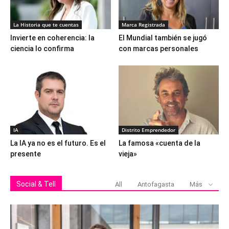
La Historia que te cuentas
Marca Registrada
Invierte en coherencia: la
El Mundial también se jugó
ciencia lo confirma
con marcas personales
IA
Distrito Emprendedor
La IA ya no es el futuro. Es el
La famosa «cuenta de la
presente
vieja»
Social & Tell
All
Antofagasta
Más