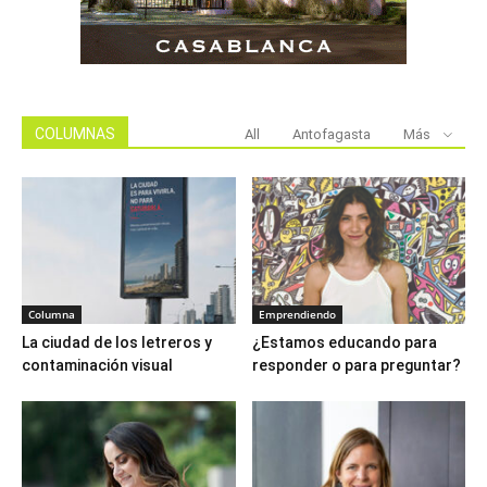
COLUMNAS
All
Antofagasta
Más
Columna
Emprendiendo
La ciudad de los letreros y
¿Estamos educando para
contaminación visual
responder o para preguntar?