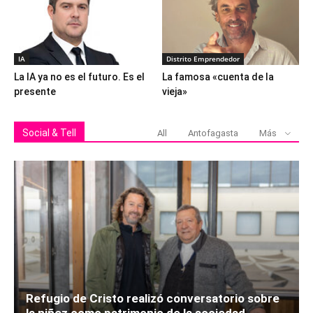
IA
Distrito Emprendedor
La IA ya no es el futuro. Es el
La famosa «cuenta de la
presente
vieja»
Social & Tell
All
Antofagasta
Más
Refugio de Cristo realizó conversatorio sobre
la niñez como patrimonio de la sociedad