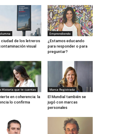
olumna
Emprendiendo
 ciudad de los letreros
¿Estamos educando
contaminación visual
para responder o para
preguntar?
a Historia que te cuentas
Marca Registrada
vierte en coherencia: la
El Mundial también se
encia lo confirma
jugó con marcas
personales