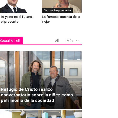
A
Distrito Emprendedor
 IA ya no es el futuro.
La famosa «cuenta de la
 el presente
vieja»
Ignacia Silva, Felipe
Social & Tell
All
Más
Refugio de Cristo realizó
conversatorio sobre la niñez como
patrimonio de la sociedad