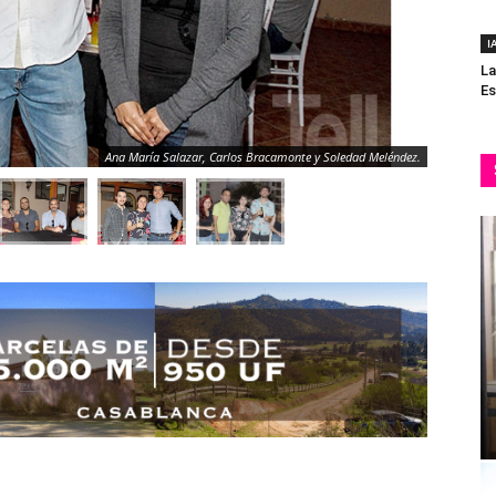
I
La
Es
Ana María Salazar, Carlos Bracamonte y Soledad Meléndez.