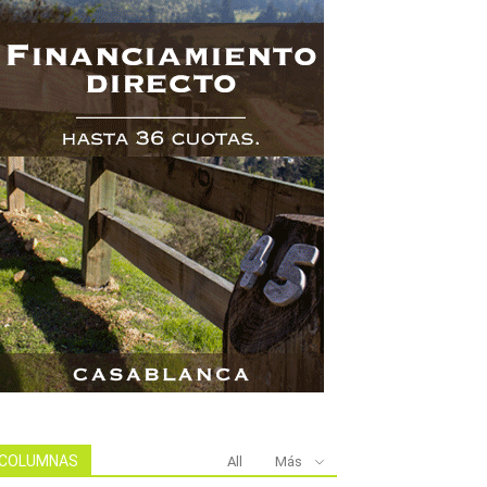
COLUMNAS
All
Más