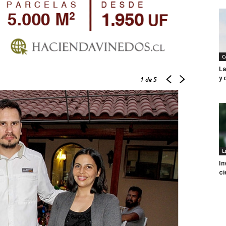
C
La
y 
1
de 5
L
In
ci