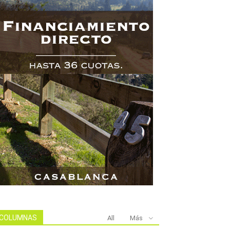
COLUMNAS
All
Más