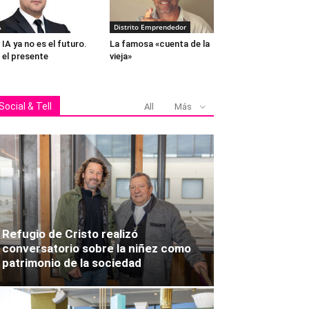
A
Distrito Emprendedor
 IA ya no es el futuro.
La famosa «cuenta de la
 el presente
vieja»
Social & Tell
All
Más
Refugio de Cristo realizó
conversatorio sobre la niñez como
patrimonio de la sociedad