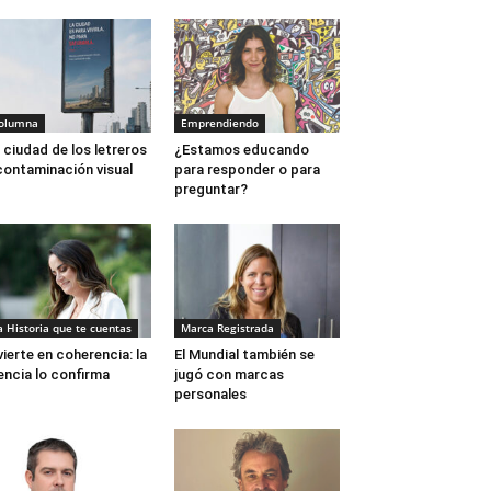
olumna
Emprendiendo
 ciudad de los letreros
¿Estamos educando
contaminación visual
para responder o para
preguntar?
a Historia que te cuentas
Marca Registrada
vierte en coherencia: la
El Mundial también se
encia lo confirma
jugó con marcas
personales