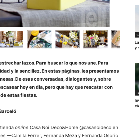
C
La
y 
strechar lazos. Para buscar lo que nos une. Para
idad y la sencillez. En estas páginas, les presentamos
mesas. De esas conversadas, dialogantes y, sobre
escasear hoy en día, pero que hay que rescatar con
L
 de estas fiestas.
In
ci
Barceló
 tienda
online
Casa Noi Deco&Home @casanoideco en
res —Camila Ferrer, Fernanda Meza y Fernanda Osorio