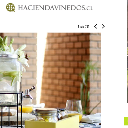
1
de 18