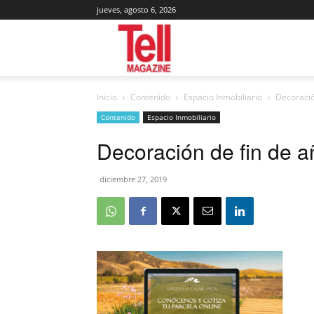
jueves, agosto 6, 2026
Tell
Inicio
Contenido
Espacio Inmobiliario
Decoració
Magazine
Contenido
Espacio Inmobiliario
Decoración de fin de a
diciembre 27, 2019