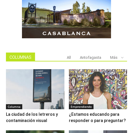
COLUMNAS
All
Antofagasta
Más
Columna
Emprendiendo
La ciudad de los letreros y
¿Estamos educando para
contaminación visual
responder o para preguntar?