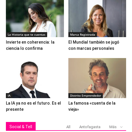
La Historia que te cuentas
Marca Registrada
Invierte en coherencia: la
El Mundial también se jugó
ciencia lo confirma
con marcas personales
IA
Distrito Emprendedor
La IA ya no es el futuro. Es el
La famosa «cuenta de la
presente
vieja»
Social & Tell
All
Antofagasta
Más