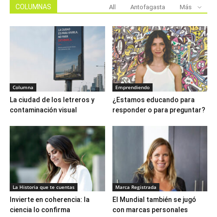
COLUMNAS
All
Antofagasta
Más
Columna
Emprendiendo
La ciudad de los letreros y
¿Estamos educando para
contaminación visual
responder o para preguntar?
La Historia que te cuentas
Marca Registrada
Invierte en coherencia: la
El Mundial también se jugó
ciencia lo confirma
con marcas personales