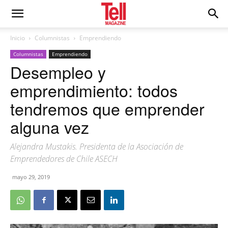
Inicio
Columnistas
Emprendiendo
Columnistas
Emprendiendo
Desempleo y
emprendimiento: todos
tendremos que emprender
alguna vez
Alejandra Mustakis. Presidenta de la Asociación de
Emprendedores de Chile ASECH
mayo 29, 2019