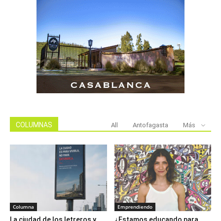
COLUMNAS
All
Antofagasta
Más
Columna
Emprendiendo
La ciudad de los letreros y
¿Estamos educando para