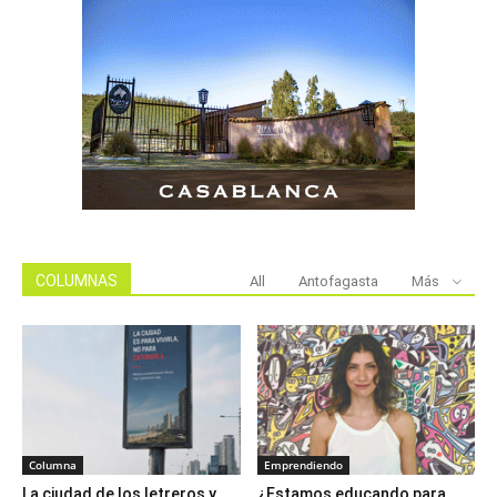
COLUMNAS
All
Antofagasta
Más
Columna
Emprendiendo
La ciudad de los letreros y
¿Estamos educando para