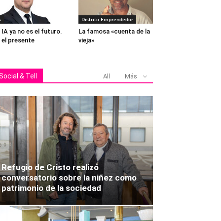
A
Distrito Emprendedor
 IA ya no es el futuro.
La famosa «cuenta de la
 el presente
vieja»
Social & Tell
All
Más
Refugio de Cristo realizó
conversatorio sobre la niñez como
patrimonio de la sociedad