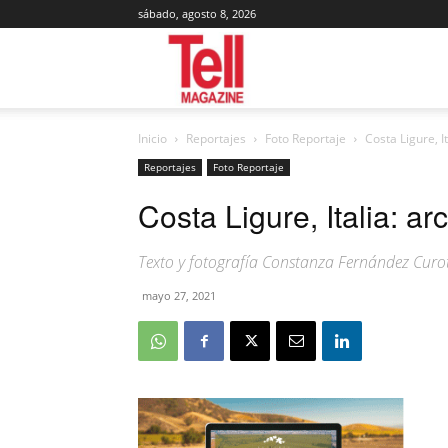
sábado, agosto 8, 2026
Tell
Inicio
Reportajes
Foto Reportaje
Costa Ligure, I
Magazine
Reportajes
Foto Reportaje
Costa Ligure, Italia: ar
Texto y fotografía Constanza Fernández Cur
mayo 27, 2021