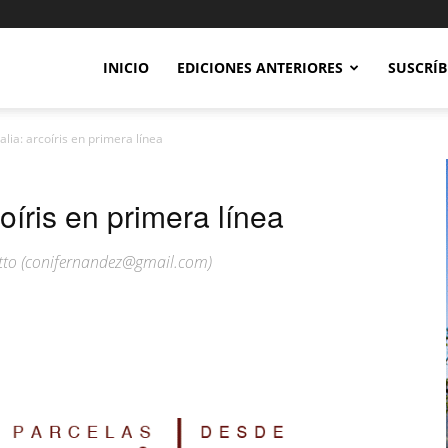
INICIO
EDICIONES ANTERIORES
SUSCRÍB
talia: arcoíris en primera línea
coíris en primera línea
otto (conifernandez@gmail.com)