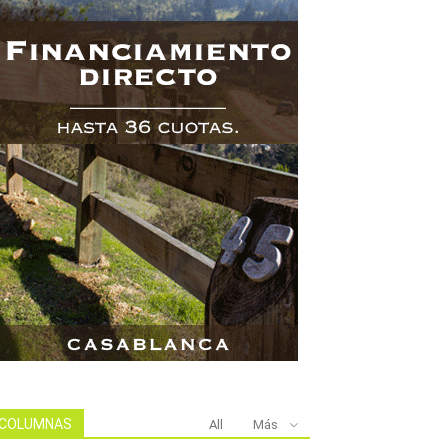
COLUMNAS
All
Más