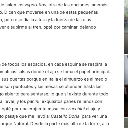
de salen los
vaporettos
, otra de las opciones, además
eblo. Dicen que moverse en una de estas pequeñas
pero ese día la altura y la fuerza de las olas
lver a subirme al tren, opté por caminar, dejando
de todos los espacios, en cada esquina se respira la
omáticas salsas donde el ajo se toma el papel principal.
 sus puertas porque en Italia el almuerzo es al medio
 que son puntuales y las mesas se atienden hasta las
go abierto para sentarse; lo que sí existe durante todo
a llevar, y los
panini
, exquisitos panes rellenos con
o opté por una crujiente masa con
zucchini
al ajo y
o pasaje que me llevó al
Castello Doria
, para ver una
rque Natural. Desde la parte más alta de la torre, a la