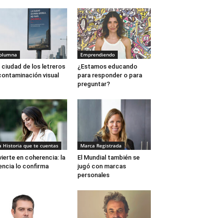
olumna
Emprendiendo
 ciudad de los letreros
¿Estamos educando
contaminación visual
para responder o para
preguntar?
a Historia que te cuentas
Marca Registrada
vierte en coherencia: la
El Mundial también se
encia lo confirma
jugó con marcas
personales