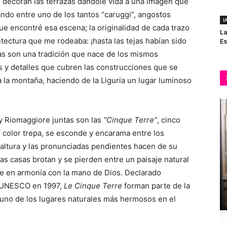
es decoran las terrazas dándole vida a una imagen que
ando entre uno de los tantos “caruggi”, angostos
I
ue encontré esa escena; la originalidad de cada trazo
La
itectura que me rodeaba: ¡hasta las tejas habían sido
Es
anas son una tradición que nace de los mismos
s y detalles que cubren las construcciones que se
a la montaña, haciendo de la Liguria un lugar luminoso
y Riomaggiore juntas son las
“Cinque Terre”
, cinco
 color trepa, se esconde y encarama entre los
a altura y las pronunciadas pendientes hacen de su
as casas brotan y se pierden entre un paisaje natural
e en armonía con la mano de Dios. Declarado
a UNESCO en 1997,
Le Cinque Terre
forman parte de la
uno de los lugares naturales más hermosos en el