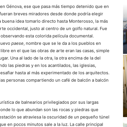
to en Génova, ese que pasa más tiempo detenido que en
 fueran breves miradores desde donde podría elegir
una buena idea tomarlo directo hasta Monterosso, la más
rte occidental, justo al centro de un golfo natural. Fue
 observando esta colorida película documental.
 nuevo
paese
, nombre que se le da a los pueblos en
libre en el que las obras de arte eran las casas, simple
gar. Una al lado de la otra, la otra encima de la del
o las piedras y en los acantilados, las iglesias,
esafiar hasta al más experimentado de los arquitectos.
 las personas compartiendo un café de balcón a balcón
rística de balnearios privilegiados por sus largas
 donde lo que abundan son las rocas y piedras que
estación se atraviesa la oscuridad de un pequeño túnel
ue en pocos minutos sale a la luz. La calle principal