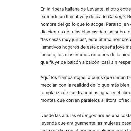
En la ribera italiana de Levante, al otro ext
extiende un llamativo y delicado
Camogli
. 
nombre del golfo que lo acoge: Paraíso, e
día cientos de telas blancas danzan sobre el
“las casas muy juntas”, este último nombre 
llamativos hogares de esta pequeña joya ma
incluso, los más ínfimos rincones de la pie
que fluye de balcón a balcón, casi sin respet
Aquí los trampantojos, dibujos que imitan b
mezclan con la realidad de lo que más bien
templanza de sus tranquilas aguas y el clim
montes que corren paralelos al litoral ofre
Desde las alturas el
lungomare
es una costa
leyenda que antiguamente las mujeres pasa
vista perdida en el horizonte alimentando l