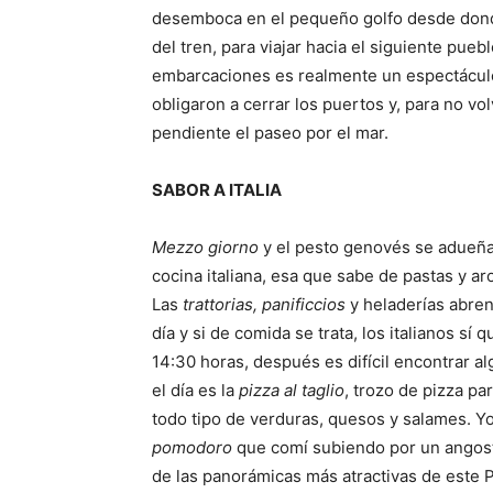
desemboca en el pequeño golfo desde don
del tren, para viajar hacia el siguiente pu
embarcaciones es realmente un espectáculo, 
obligaron a cerrar los puertos y, para no vo
pendiente el paseo por el mar.
SABOR A ITALIA
Mezzo giorno
y el pesto genovés se adueña 
cocina italiana, esa que sabe de pastas y ar
Las
trattorias, panificcios
y heladerías abren
día y si de comida se trata, los italianos sí
14:30 horas, después es difícil encontrar al
el día es la
pizza al taglio
, trozo de pizza par
todo tipo de verduras, quesos y salames. Y
pomodoro
que comí subiendo por un angost
de las panorámicas más atractivas de este Pa